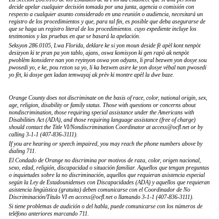
decide apelar cualquier decisión tomada por una junta, agencia o comisión con
respecto a cualquier asunto considerado en una reunión o audiencia, necesitará un
registro de los procedimientos y que, para tal fin, es posible que deba asegurarse de
que se haga un registro literal de los procedimientos. cuyo expediente incluye los
testimonios y las pruebas en que se basará la apelación.
Seksyon 286.0105, Lwa Florida, deklare ke si yon moun deside fè apèl kont nenpòt
desizyon ki te pran pa yon tablo, ajans, oswa komisyon ki gen rapò ak nenpòt
pwoblèm konsidere nan yon reyinyon oswa yon odyans, li pral bezwen yon dosye sou
pwosedi yo, e ke, pou rezon sa yo, li ka bezwen asire ke yon dosye vèbal nan pwosedi
yo fèt, ki dosye gen ladan temwayaj ak prèv ki montre apèl la dwe baze.
Orange County does not discriminate on the basis of race, color, national origin, sex,
age, religion, disability or family status. Those with questions or concerns about
nondiscrimination, those requiring special assistance under the Americans with
Disabilities Act (ADA), and those requiring language assistance (free of charge)
should contact the Title VI/Nondiscrimination Coordinator at access@ocfl.net or by
calling 3-1-1 (407-836-3111).
If you are hearing or speech impaired, you may reach the phone numbers above by
dialing 711.
El Condado de Orange no discrimina por motivos de raza, color, origen nacional,
sexo, edad, religión, discapacidad o situación familiar. Aquellos que tengan preguntas
o inquietudes sobre la no discriminación, aquellos que requieran asistencia especial
según la Ley de Estadounidenses con Discapacidades (ADA) y aquellos que requieran
asistencia lingüística (gratuita) deben comunicarse con el Coordinador de No
Discriminación/Título VI en access@ocfl.net o llamando 3-1-1 (407-836-3111).
Si tiene problemas de audición o del habla, puede comunicarse con los números de
teléfono anteriores marcando 711.