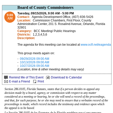
Board of County Commissioners
Tuesday, 09/15/2026, 9:00 AM - 5:00 PM
9:00
Contact:
Agenda Development Office, (407) 836-5426
AM
Location:
Commission Chambers, First Floor, County
Administration Center, 201 S. Rosalind Avenue, Orlando, Florida
32801
Category:
BCC Meeting/ Public Hearings
Districts:
1,2,3,4,5,6
Description:
The agenda for this meeting can be located at
www.ocfl.net/eagenda
This group meets again on:
-
09/29/2026 09:00 AM
-
10/13/2026 09:00 AM
-
10/27/2026 09:00 AM
(Location, time & other meeting details may vary)
Remind Me of This Event
Download to Calendar
E-mail a Friend
Print
Section 286.0105, Florida Statutes, states that if a person decides to appeal any
decision made by a board, agency, or commission with respect to any matter
considered at a meeting or hearing, he or she will need a record of the proceedings,
and that, for such purpose, he or she may need to ensure that a verbatim record of the
proceedings is made, which record includes the testimony and evidence upon which
the appeal is to be based.
La Sección 286.0105 de los Estatutos de la Florida establece que si una persona