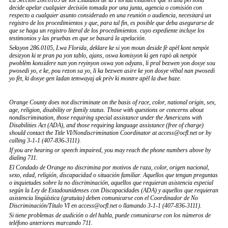
La Sección 286.0105 de los Estatutos de la Florida establece que si una persona
decide apelar cualquier decisión tomada por una junta, agencia o comisión con
respecto a cualquier asunto considerado en una reunión o audiencia, necesitará un
registro de los procedimientos y que, para tal fin, es posible que deba asegurarse de
que se haga un registro literal de los procedimientos. cuyo expediente incluye los
testimonios y las pruebas en que se basará la apelación.
Seksyon 286.0105, Lwa Florida, deklare ke si yon moun deside fè apèl kont nenpòt
desizyon ki te pran pa yon tablo, ajans, oswa komisyon ki gen rapò ak nenpòt
pwoblèm konsidere nan yon reyinyon oswa yon odyans, li pral bezwen yon dosye sou
pwosedi yo, e ke, pou rezon sa yo, li ka bezwen asire ke yon dosye vèbal nan pwosedi
yo fèt, ki dosye gen ladan temwayaj ak prèv ki montre apèl la dwe baze.
Orange County does not discriminate on the basis of race, color, national origin, sex,
age, religion, disability or family status. Those with questions or concerns about
nondiscrimination, those requiring special assistance under the Americans with
Disabilities Act (ADA), and those requiring language assistance (free of charge)
should contact the Title VI/Nondiscrimination Coordinator at access@ocfl.net or by
calling 3-1-1 (407-836-3111).
If you are hearing or speech impaired, you may reach the phone numbers above by
dialing 711.
El Condado de Orange no discrimina por motivos de raza, color, origen nacional,
sexo, edad, religión, discapacidad o situación familiar. Aquellos que tengan preguntas
o inquietudes sobre la no discriminación, aquellos que requieran asistencia especial
según la Ley de Estadounidenses con Discapacidades (ADA) y aquellos que requieran
asistencia lingüística (gratuita) deben comunicarse con el Coordinador de No
Discriminación/Título VI en access@ocfl.net o llamando 3-1-1 (407-836-3111).
Si tiene problemas de audición o del habla, puede comunicarse con los números de
teléfono anteriores marcando 711.