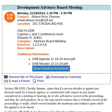
Development Advisory Board Meeting
Monday, 11/18/2024, 1:30 PM - 3:30 PM
1:30
Contact:
Allison Rice, Planner
PM
email:allison.rice@ocfl.net
Location:
201 S ROSALIND AVE
2ND FLOOR
Cypress 1 and 2 conference room
Orlando FL 32801
Category:
Advisory Board Meeting
Districts:
1,2,3,4,5,6
Description:
Additional Information:
DAB Agenda 11-18-24 docx.pdf
DAB Minutes 10.14.24.pdf
Email meeting documents
Remind Me of This Event
Download to Calendar
E-mail a Friend
Print
Section 286.0105, Florida Statutes, states that if a person decides to appeal any
decision made by a board, agency, or commission with respect to any matter
considered at a meeting or hearing, he or she will need a record of the proceedings,
and that, for such purpose, he or she may need to ensure that a verbatim record of the
proceedings is made, which record includes the testimony and evidence upon which
the appeal is to be based.